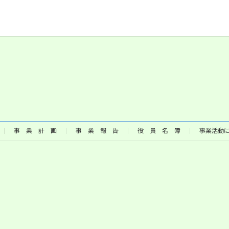
事 業 計 画
事 業 報 告
役 員 名 簿
事業活動