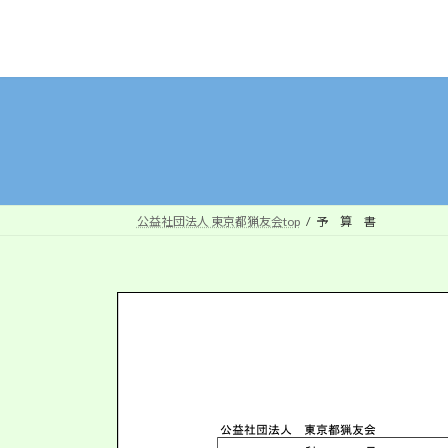
コ
ナ
ン
ビ
テ
ゲ
ン
ー
ツ
シ
へ
ョ
ス
ン
キ
に
ッ
移
公益社団法人 東京都猟友会top
予 算 書
プ
動