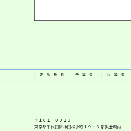
定 款・規 程
予 算 書
決 算 書
〒１０１－００２３
東京都千代田区神田松永町１９－３ 都猟会館内