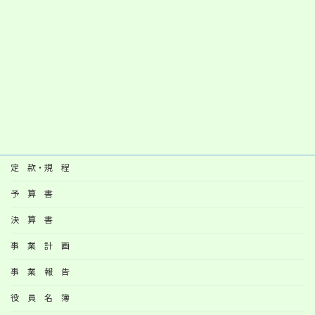
定 款・規 程
予 算 書
決 算 書
事 業 計 画
事 業 報 告
役 員 名 簿