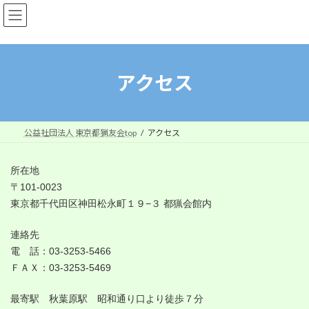
コ
ナ
ン
ビ
テ
ゲ
ン
ー
ツ
シ
へ
ョ
アクセス
ス
ン
キ
に
ッ
移
プ
動
公益社団法人 東京都猟友会top
アクセス
所在地
〒101-0023
東京都千代田区神田松永町１９−３ 都猟会館内
連絡先
電 話：03-3253-5466
ＦＡＸ：03-3253-5469
最寄駅
秋葉原駅 昭和通り口より徒歩７分