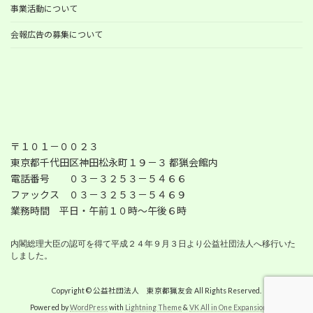
事業活動について
会報広告の募集について
〒１０１－００２３
東京都千代田区神田松永町１９－３ 都猟会館内
電話番号 ０３－３２５３－５４６６
ファックス ０３－３２５３－５４６９
業務時間 平日・午前１０時～午後６時
内閣総理大臣の認可を得て平成２４年９月３日より公益社団法人へ移行いた
Copyright © 公益社団法人 東京都猟友会 All Rights Reserved.
Powered by
WordPress
with
Lightning Theme
&
VK All in One Expansion Unit