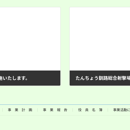
施いたします。
たんちょう釧路総合射撃
2026年3月12日
事 業 計 画
事 業 報 告
役 員 名 簿
事業活動