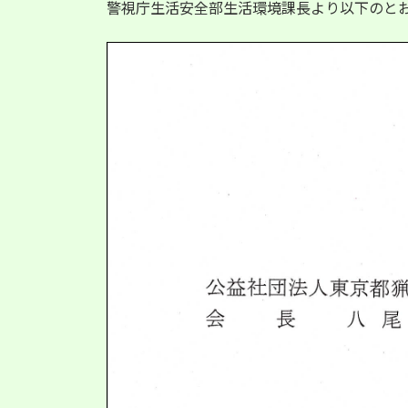
警視庁生活安全部生活環境課長より以下のと
新
日
時
: