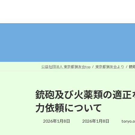
コ
ナ
ン
ビ
テ
ゲ
ン
ー
ツ
シ
へ
ョ
ス
ン
キ
に
ッ
移
公益社団法人 東京都猟友会top
東京都猟友会より
銃
プ
動
銃砲及び火薬類の適正
力依頼について
最
2026年1月8日
2026年1月8日
toryo.o
終
更