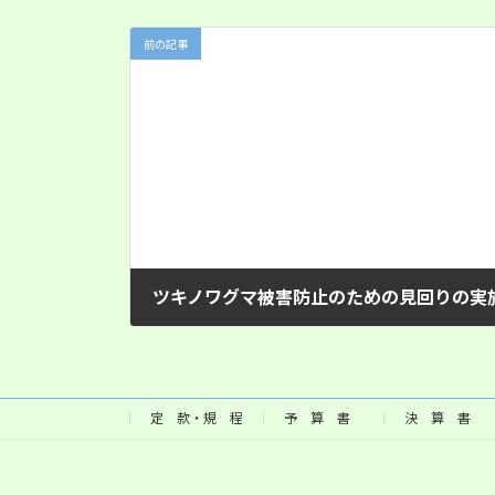
前の記事
ツキノワグマ被害防止のための見回りの実
2025年11月28日
定 款・規 程
予 算 書
決 算 書