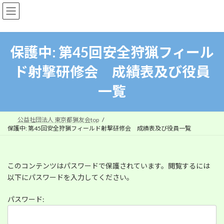
コ
ナ
ン
ビ
テ
ゲ
ン
ー
ツ
シ
保護中: 第45回安全狩猟フィール
へ
ョ
ス
ン
ド射撃研修会 成績表及び役員
キ
に
ッ
移
一覧
プ
動
公益社団法人 東京都猟友会top
保護中: 第45回安全狩猟フィールド射撃研修会 成績表及び役員一覧
このコンテンツはパスワードで保護されています。閲覧するには
以下にパスワードを入力してください。
パスワード: