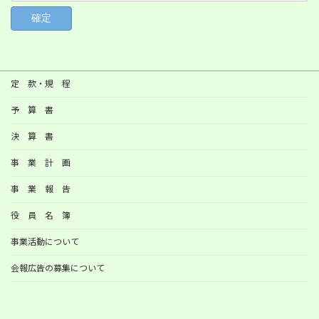
定 款・規 程
予 算 書
決 算 書
事 業 計 画
事 業 報 告
役 員 名 簿
事業活動について
会報広告の募集について