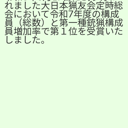
れました大日本猟友会定時総
日
時
会において令和7年度の構成
:
員（総数）と第一種銃猟構成
員増加率で第１位を受賞いた
しました。