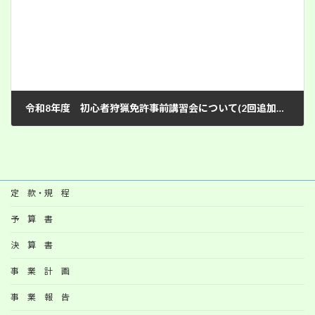
令和8年度 初心者狩猟免許事前講習会について(2回追加になりました）
2026年6月12日
定 款・規 程
予 算 書
決 算 書
事 業 計 画
事 業 報 告