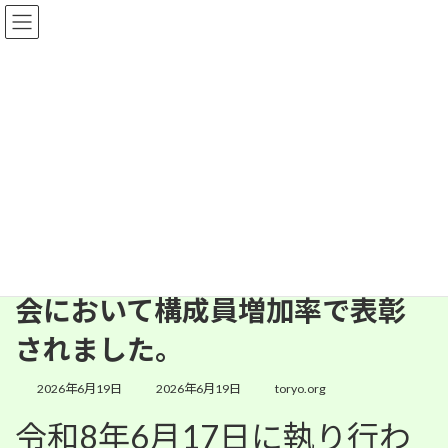
コ
ナ
ン
ビ
テ
ゲ
ン
ー
ツ
シ
へ
ョ
東京都猟友会より
ス
ン
キ
に
ッ
移
プ
動
公益社団法人 東京都猟友会top
東京都猟友会より
大日本猟友会令和８年度定時総会において構成員増加率で表彰されました。
大日本猟友会令和８年度定時総
会において構成員増加率で表彰
されました。
最
2026年6月19日
2026年6月19日
toryo.org
終
更
令和8年6月17日に執り行わ
新