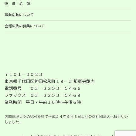
役 員 名 簿
事業活動について
会報広告の募集について
〒１０１－００２３
東京都千代田区神田松永町１９－３ 都猟会館内
電話番号 ０３－３２５３－５４６６
ファックス ０３－３２５３－５４６９
業務時間 平日・午前１０時～午後６時
内閣総理大臣の認可を得て平成２４年９月３日より公益社団法人へ移行いた